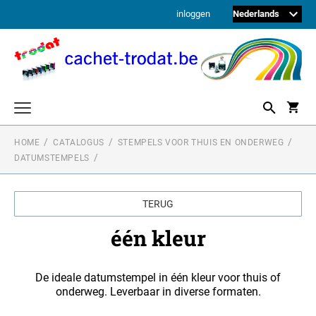
inloggen
HOME
CATALOGUS
STEMPELS VOOR THUIS EN ONDERWEG
CopyOf EDU Stempel (20170516111024077)
DATUMSTEMPELS
COPYOF EDY FIX (20180328082641303)
Stempels voor op kantoor
TEKSTSTEMPELS
Stempels voor thuis en onderweg
TERUG
COPYOF COPYOF EDY FIX (20180328082641303)
één kleur
TEKSTSTEMPELS
één kleur
Accessoires
één kleur
DATUMSTEMPELS
VERVANGENDE INKTKUSSENS VAN TRODAT
EDY FIX (20180328082641303)
Andere stempelproducten
één kleur
Vervangende inktkussens voor stempels thuisgebruik en
De ideale datumstempel in één kleur voor thuis of
DATUMSTEMPELS
DRYTEQ
onderweg
onderweg. Leverbaar in diverse formaten.
één kleur
EDY ERSATZKISSEN (20180405063555354)
Vervangende inktkussens voor kantoorstempels
NUMMERSTEMPELS