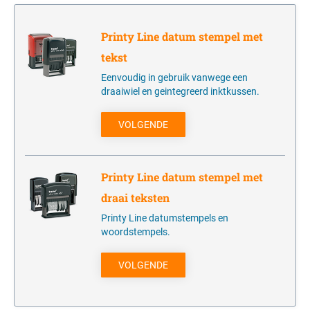
één kleur
Stempelkussens
LABEL YOUR LIFE
CIJFERSTEMPELS
Houder voor inkt en inktkussens
Printy Line datum stempel met
één kleur
VOORRAAD TEKSTSTEMPELS
tekst
Office Printy met standaard tekst in Frans
Eenvoudig in gebruik vanwege een
draaiwiel en geintegreerd inktkussen.
VOLGENDE
Printy Line datum stempel met
draai teksten
Printy Line datumstempels en
woordstempels.
VOLGENDE