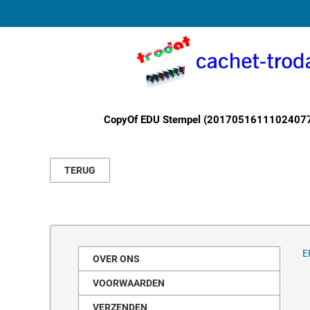
CopyOf EDU Stempel (2017051611102407
TERUG
E
OVER ONS
VOORWAARDEN
VERZENDEN