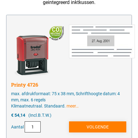
geintegreerd inktkussen.
één kleur
Stempelkussens
LABEL YOUR LIFE
CIJFERSTEMPELS
Houder voor inkt en inktkussens
één kleur
VOORRAAD TEKSTSTEMPELS
Office Printy met standaard tekst in Frans
Printy 4726
max. afdrukformaat: 75 x 38 mm, Schrifthoogte datum: 4
mm, max. 6 regels
Klimaatneutraal. Standaard.
meer…
€ 54,14
(Incl.B.T.W.)
Aantal