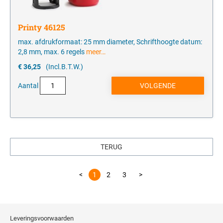
Printy 46125
max. afdrukformaat: 25 mm diameter, Schrifthoogte datum:
2,8 mm, max. 6 regels
meer…
€ 36,25
(Incl.B.T.W.)
Aantal
TERUG
<
1
2
3
>
Leveringsvoorwaarden