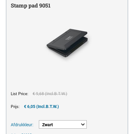
één kleur
Stempelkussens
LABEL YOUR LIFE
Stamp pad 9051
CIJFERSTEMPELS
Houder voor inkt en inktkussens
één kleur
VOORRAAD TEKSTSTEMPELS
Office Printy met standaard tekst in Frans
€ 9,68 (Incl.B.T.W.)
List Price:
€ 6,05 (Incl.B.T.W.)
Prijs:
Afdrukkleur: