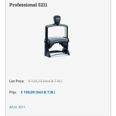
één kleur
Stempelkussens
LABEL YOUR LIFE
Professional 5211
CIJFERSTEMPELS
Houder voor inkt en inktkussens
één kleur
VOORRAAD TEKSTSTEMPELS
Office Printy met standaard tekst in Frans
€ 125,13 (Incl.B.T.W.)
List Price:
€ 100,09 (Incl.B.T.W.)
Prijs:
Art.nr. 5211