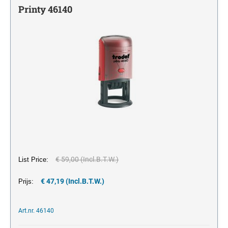
één kleur
Stempelkussens
LABEL YOUR LIFE
Printy 46140
CIJFERSTEMPELS
Houder voor inkt en inktkussens
één kleur
VOORRAAD TEKSTSTEMPELS
Office Printy met standaard tekst in Frans
€ 59,00 (Incl.B.T.W.)
List Price:
€ 47,19 (Incl.B.T.W.)
Prijs:
Art.nr. 46140