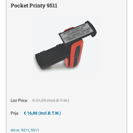
één kleur
Stempelkussens
LABEL YOUR LIFE
Pocket Printy 9511
CIJFERSTEMPELS
Houder voor inkt en inktkussens
één kleur
VOORRAAD TEKSTSTEMPELS
Office Printy met standaard tekst in Frans
€ 21,09 (Incl.B.T.W.)
List Price:
€ 16,88 (Incl.B.T.W.)
Prijs:
Art.nr. 9511, 9511