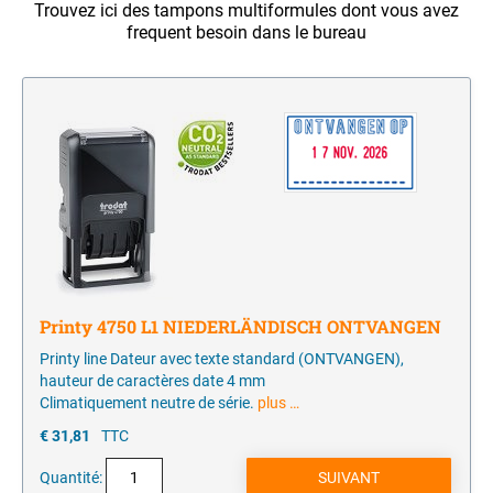
Trouvez ici des tampons multiformules dont vous avez
Monochrome
encreurs
JE MARQUE MES P'TITES AFFAIRES
NUMÉROTEURS
frequent besoin dans le bureau
Encres pour tampons et porte timbres
Monochrome
TAMPONS MULTIFORMULES
Tampons Office Printy avec texte standard Francais
Printy 4750 L1 NIEDERLÄNDISCH ONTVANGEN
Printy line Dateur avec texte standard (ONTVANGEN),
hauteur de caractères date 4 mm
Climatiquement neutre de série.
plus …
€ 31,81
TTC
Quantité: