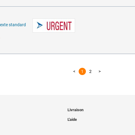
texte standard
…
<
1
2
>
Livraison
L'aide