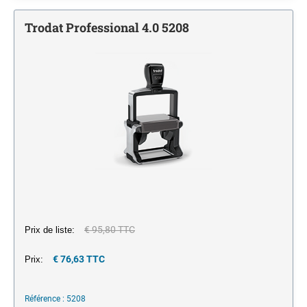
Monochrome
encreurs
JE MARQUE MES P'TITES AFFAIRES
NUMÉROTEURS
Trodat Professional 4.0 5208
Encres pour tampons et porte timbres
Monochrome
TAMPONS MULTIFORMULES
Tampons Office Printy avec texte standard Francais
€ 95,80 TTC
Prix de liste:
€ 76,63 TTC
Prix:
Référence : 5208