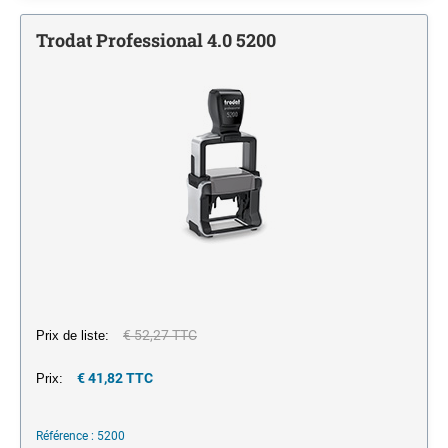
Monochrome
encreurs
JE MARQUE MES P'TITES AFFAIRES
NUMÉROTEURS
Trodat Professional 4.0 5200
Encres pour tampons et porte timbres
Monochrome
TAMPONS MULTIFORMULES
Tampons Office Printy avec texte standard Francais
€ 52,27 TTC
Prix de liste:
€ 41,82 TTC
Prix:
Référence : 5200