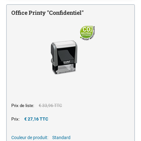
Monochrome
encreurs
JE MARQUE MES P'TITES AFFAIRES
NUMÉROTEURS
Office Printy "Confidentiel"
Encres pour tampons et porte timbres
Monochrome
TAMPONS MULTIFORMULES
Tampons Office Printy avec texte standard Francais
€ 33,96 TTC
Prix de liste:
€ 27,16 TTC
Prix:
Couleur de produit:
Standard