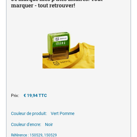
Monochrome
encreurs
marquer - tout retrouver!
JE MARQUE MES P'TITES AFFAIRES
NUMÉROTEURS
Encres pour tampons et porte timbres
Monochrome
TAMPONS MULTIFORMULES
Tampons Office Printy avec texte standard Francais
€ 19,94 TTC
Prix:
Couleur de produit:
Vert Pomme
Couleur d'encre:
Noir
Référence : 150529, 150529