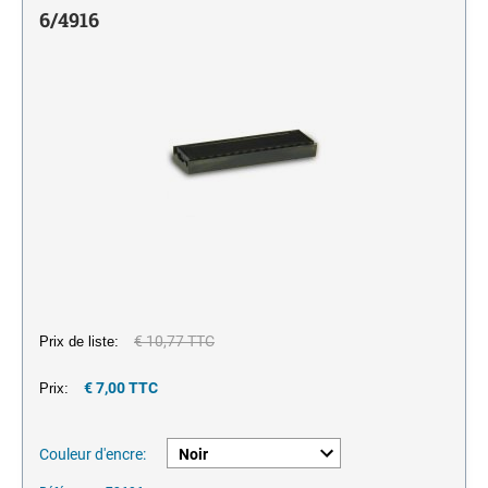
Monochrome
encreurs
JE MARQUE MES P'TITES AFFAIRES
6/4916
NUMÉROTEURS
Encres pour tampons et porte timbres
Monochrome
TAMPONS MULTIFORMULES
Tampons Office Printy avec texte standard Francais
€ 10,77 TTC
Prix de liste:
€ 7,00 TTC
Prix:
Couleur d'encre: