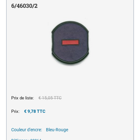
Monochrome
encreurs
JE MARQUE MES P'TITES AFFAIRES
6/46030/2
NUMÉROTEURS
Encres pour tampons et porte timbres
Monochrome
TAMPONS MULTIFORMULES
Tampons Office Printy avec texte standard Francais
€ 15,05 TTC
Prix de liste:
€ 9,78 TTC
Prix:
Couleur d'encre:
Bleu-Rouge